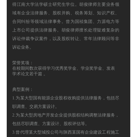
得江南大学法学硕士研究生学位。胡俊律师主要业务领
域有企业法律服务、股权并购、税务筹划、知识产权、
合同纠纷等领域法律事务。曾为国祯集团、力源电力等
上市公司提供法律服务。胡俊律师擅长处理疑难复杂的
诉讼仲裁争议案件，以及股权转让、常年法律顾问等非
诉讼业务。
荣誉奖项：
在校期间数次获得学习优秀奖学金、学业奖学金、发表
学术论文若干篇 。
典型案例：
1.为某大型国有能源企业股权收购提供法律服务，包括尽
职调查、交易方案设计。
2.为某大型房地产开发企业提供股权结构调整法律服务，
包括尽职调查、方案设计、股权评估等。
3.曾代理某大型城投公司与陕西某国有企业建设工程施工