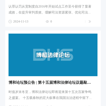
认罪认罚从宽制度自2016年开始试点工作至今获得了显著
成效，在提升审判质效、缓解司法资源紧张、优化司法...
2024-11-13
0
博和论坛预公告 | 第十五届博和法律论坛议题敲定：改革 发展 挑战——刑事诉讼法修改与刑事辩护
时值岁末冬至，博和法律论坛即将迎来第十五次百家争鸣
之盛宴。 十五载春秋的宏大叙事在我国法治进程中留下...