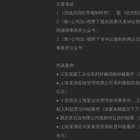
主要著述
1.《洗钱共同犯罪规制研究》，载《经济刑
2.《新<公司法>视野下股东双重代表诉讼
商律师事务所公众号；
3.《新<公司法>视野下资本认缴制的再认
事务所公众号。
代表案例
● 江苏某建工企业系列对赌回购仲裁案件
● 上海某供应链管理有限公司系列股权回
亿元）
● 十原告诉上海某企业管理咨询事务所、
权人利益责任纠纷案件（涉案金额超五千万
● 重庆某石业有限公司股权转让款纠纷案
● 上海某酒店与某集团房屋租赁纠纷案件
余元）