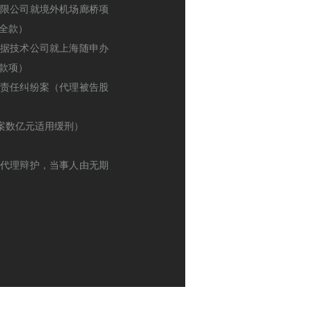
有限公司就境外机场廊桥项
全款）
数据技术公司就上海随申办
款项）
逃责任纠纷案（代理被告股
涉案数亿元适用缓刑）
审代理辩护，当事人由无期