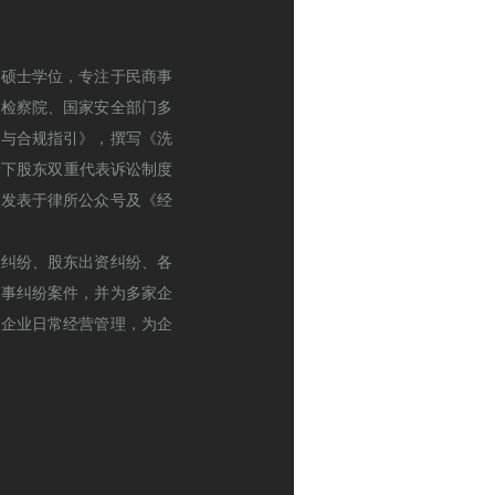
律硕士学位，专注于民商事
民检察院、国家安全部门多
要与合规指引》，撰写《洗
野下股东双重代表诉讼制度
并发表于律所公众号及《经
权纠纷、股东出资纠纷、各
商事纠纷案件，并为多家企
助企业日常经营管理，为企