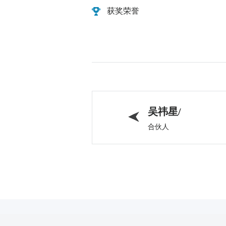
获奖荣誉
吴祎星/
合伙人