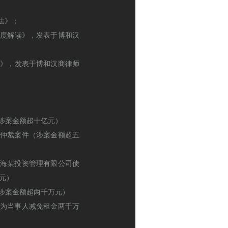
法》；
制度解读》，发表于博和汉
识》，发表于博和汉商律师
（涉案金额超十亿元）
购仲裁案件（涉案金额超五
上海某投资管理有限公司债
元）
（涉案金额超两千万元）
（为当事人减免租金两千万