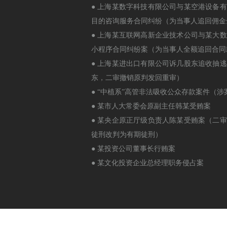
● 上海某数字科技有限公司与某空港设备
目的咨询服务合同纠纷（为当事人追回佣金
● 上海某互联网高新企业技术公司与某大
小程序合同纠纷案（为当事人全额追回合同
● 上海某进出口有限公司诉几股东追收抽
东，二审撤销原判发回重审）
● “中植系”高管非法吸收公众存款案件（
● 某市人大常委会原副主任韩某受贿案
● 某央企原正厅级负责人陈某受贿案（二
徒刑改判为有期徒刑）
● 某投资公司董事长行贿案
● 某文化投资企业总经理职务侵占案